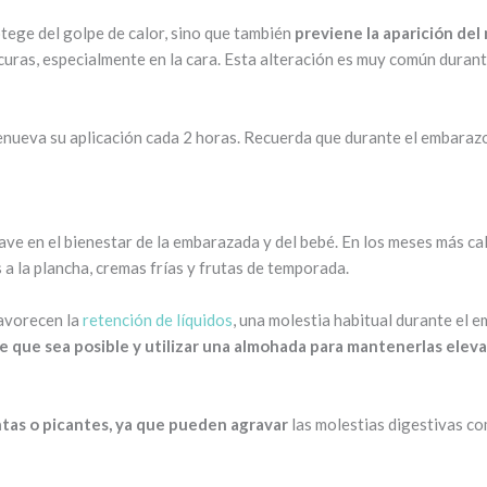
otege del golpe de calor, sino que también
previene la aparición de
ras, especialmente en la cara. Esta alteración es muy común durant
enueva su aplicación cada 2 horas. Recuerda que durante el embarazo
ave en el bienestar de la embarazada y del bebé. En los meses más c
 a la plancha, cremas frías y frutas de temporada.
favorecen la
retención de líquidos
, una molestia habitual durante el 
re que sea posible y utilizar una almohada para mantenerlas elev
ntas o picantes, ya que pueden agravar
las molestias digestivas c