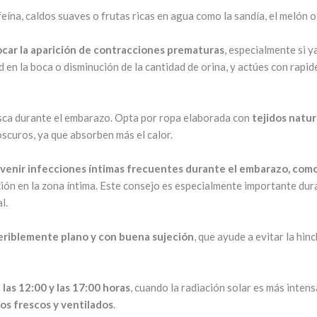
feína, caldos suaves o frutas ricas en agua como la sandía, el melón o
car la aparición de contracciones prematuras
, especialmente si y
 en la boca o disminución de la cantidad de orina, y actúes con rapid
esca durante el embarazo. Opta por ropa
elaborada con
tejidos natur
 oscuros, ya que absorben más el calor.
evenir infecciones íntimas frecuentes durante el embarazo, como 
lación en la zona íntima. Este consejo es especialmente importante d
l.
eriblemente plano y con buena sujeción
, que ayude a evitar la hinc
e las 12:00 y las 17:00 horas
, cuando la radiación solar es más intensa
os frescos y ventilados
.