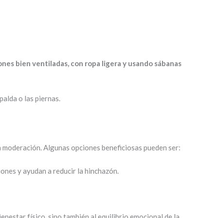
nes bien ventiladas, con ropa ligera y usando sábanas
alda o las piernas.
on moderación. Algunas opciones beneficiosas pueden ser:
ciones y ayudan a reducir la hinchazón.
ienestar físico, sino también al equilibrio emocional de la