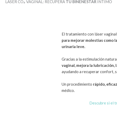
LÁSER CO
₂
VAGINAL: RECUPERA
TU BINENESTAR
ÍNTIMO
El tratamiento con láser vagina
para mejorar molestias como la
urinaria leve.
Gracias a la estimulación natura
vaginal, mejora la lubricación, 
ayudando a recuperar confort, s
Un procedimiento
rápido, efica
médico.
Descubre si el t