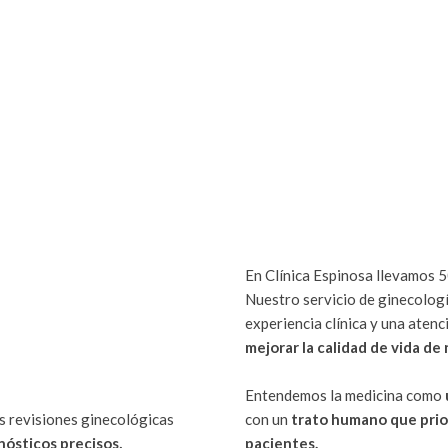
En Clínica Espinosa llevamos 50
Nuestro servicio de ginecología
experiencia clínica y una atenc
lud de la
mejorar la calidad de vida de
Entendemos la medicina como
s revisiones ginecológicas
con un
trato humano que priori
nósticos precisos,
pacientes.