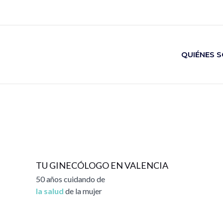
Ir
al
contenido
QUIÉNES 
TU GINECÓLOGO EN VALENCIA
50 años cuidando de
la salud
de la mujer
Pide tu cita con nuestros especialistas