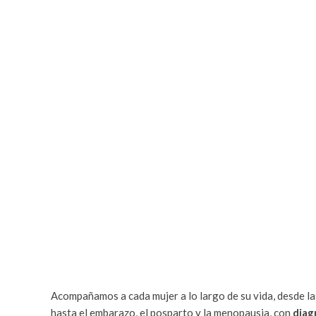
Expertos en la sa
mujer
Acompañamos a cada mujer a lo largo de su vida, desde la
hasta el embarazo, el posparto y la menopausia, con
diag