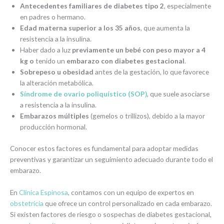
Antecedentes familiares de diabetes tipo 2
, especialmente
en padres o hermano.
Edad materna superior a los 35 años
, que aumenta la
resistencia a la insulina.
Haber dado a luz
previamente un bebé con peso mayor a 4
kg
o
tenido un
embarazo con
diabetes gestacional
.
Sobrepeso u obesidad
antes de la gestación, lo que favorece
la alteración metabólica.
Síndrome de ovario poliquístico (SOP)
, que suele asociarse
a resistencia a la insulina.
Embarazos múltiples
(gemelos o trillizos), debido a la mayor
producción hormonal.
Conocer estos factores es fundamental para adoptar medidas
preventivas y garantizar un seguimiento adecuado durante todo el
embarazo.
En
Clínica Espinosa
, contamos con un equipo de expertos en
obstetricia
que ofrece un control personalizado en cada embarazo.
Si existen factores de riesgo o sospechas de diabetes gestacional,