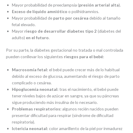
Mayor probabilidad de preeclampsia (
presión arterial alta
).
Exceso de líquido amniótico
o polihidramnios.
Mayor probabilidad de
parto por cesárea
debido al tamaño
fetal elevado.
Mayor
riesgo de desarrollar diabetes tipo 2
(diabetes del
adulto)
en el futuro
.
Por su parte, la diabetes gestacional no tratada o mal controlada
pueden conllevar los siguientes
riesgos para el bebé
:
Macrosomía fetal:
el bebé puede crecer más de lo habitual
debido al exceso de glucosa, aumentando el riesgo de parto
complicado o cesárea.
Hipoglucemia neonatal:
tras el nacimiento, el bebé puede
tener niveles bajos de azúcar en sangre, ya que su páncreas
sigue produciendo más insulina de lo necesario.
Problemas respiratorios:
algunos recién nacidos pueden
presentar dificultad para respirar (síndrome de dificultad
respiratoria).
Ictericia neonatal:
color amarillento de la piel por inmadurez