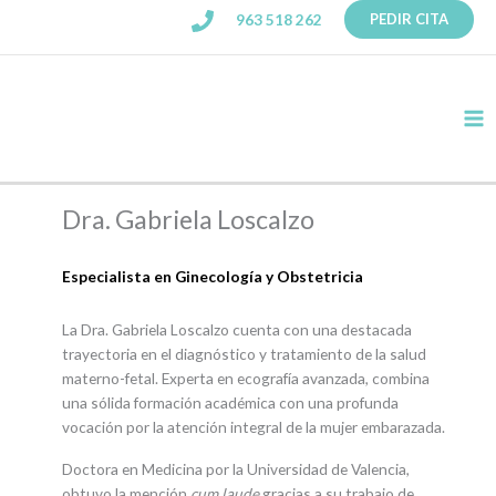
Ir
963 518 262
PEDIR CITA
al
contenido
Ma
Me
Dra. Gabriela Loscalzo
Especialista en Ginecología y Obstetricia
La Dra. Gabriela Loscalzo cuenta con una destacada
trayectoria en el diagnóstico y tratamiento de la salud
materno-fetal. Experta en ecografía avanzada, combina
una sólida formación académica con una profunda
vocación por la atención integral de la mujer embarazada.
Doctora en Medicina por la Universidad de Valencia,
obtuvo la mención
cum laude
gracias a su trabajo de