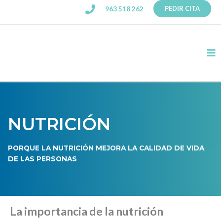
Ir
963 518 262
PEDIR CITA
al
contenido
Ma
Me
NUTRICIÓN
PORQUE LA NUTRICIÓN MEJORA LA CALIDAD DE VIDA
DE LAS PERSONAS
La importancia de la nutrición